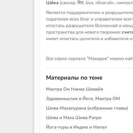
Ши́ва
(санскр. शिव, śiva, «благой», «мило
Является поддержателем и разрушителе
подателем всех благ и управителем всег
ипостась разрушителя Вселенной в конц
пространства для нового творения;
счита
имеет ипостась целителя и избавителя 
Все серии сериала "Махадев" можно на
Материалы по теме
Мантра Ом Намах Шивайя
Здравомыслие в Йоге. Мантра ОМ
Шива-Махапурана (избранные главы)
Шива и Маха Шива Ратри
Йога-туры в Индию и Непал