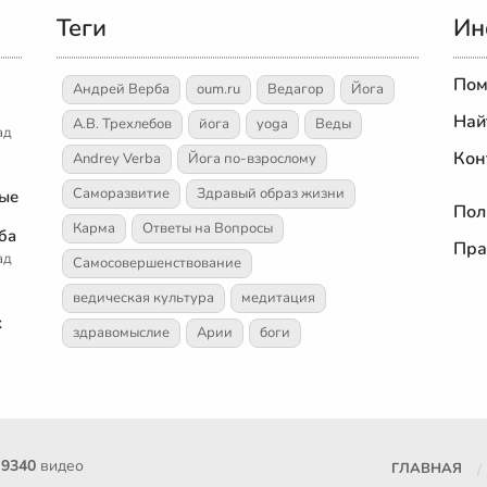
Теги
Ин
Пом
Андрей Верба
oum.ru
Ведагор
Йога
Най
А.В. Трехлебов
йога
yoga
Веды
ад
Кон
Andrey Verba
Йога по-взрослому
Саморазвитие
Здравый образ жизни
ные
Пол
Карма
Ответы на Вопросы
ба
Пра
ад
Самосовершенствование
ведическая культура
медитация
х
здравомыслие
Арии
боги
е
9340
видео
ГЛАВНАЯ