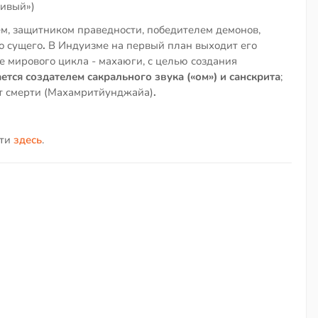
стивый»)
м, защитником праведности, победителем демонов,
о сущего
.
В Индуизме на первый план выходит его
е мирового цикла - махаюги, с целью создания
ется создателем сакрального звука («ом») и санскрита
;
от смерти (Махамритйунджайа)
.
йти
здесь
.