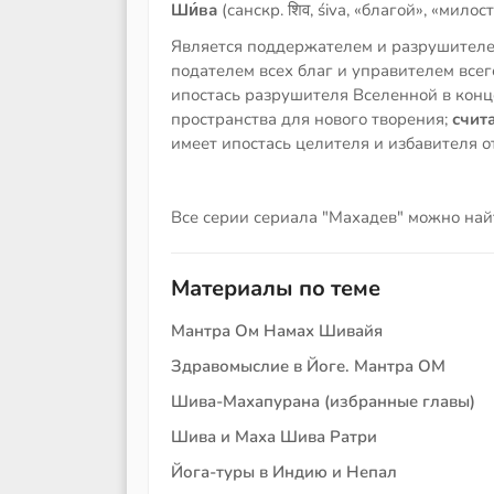
Ши́ва
(санскр. शिव, śiva, «благой», «мило
Является поддержателем и разрушителе
подателем всех благ и управителем всег
ипостась разрушителя Вселенной в конц
пространства для нового творения;
счита
имеет ипостась целителя и избавителя 
Все серии сериала "Махадев" можно на
Материалы по теме
Мантра Ом Намах Шивайя
Здравомыслие в Йоге. Мантра ОМ
Шива-Махапурана (избранные главы)
Шива и Маха Шива Ратри
Йога-туры в Индию и Непал