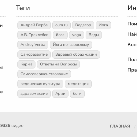
Теги
Ин
Пом
 и
Андрей Верба
oum.ru
Ведагор
Йога
Най
А.В. Трехлебов
йога
yoga
Веды
Кон
Andrey Verba
Йога по-взрослому
Саморазвитие
Здравый образ жизни
Пол
Карма
Ответы на Вопросы
ад
Пра
Самосовершенствование
ведическая культура
медитация
ад
здравомыслие
Арии
боги
е
9336
видео
ГЛАВНАЯ