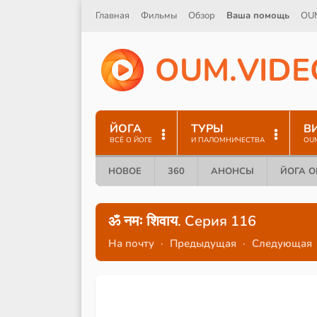
Главная
Фильмы
Обзор
Ваша помощь
OU
O
U
M
.
V
I
D
E
ЙОГА
ТУРЫ
В
ВСЁ О ЙОГЕ
И ПАЛОМНИЧЕСТВА
OU
НОВОЕ
360
АНОНСЫ
ЙОГА 
ॐ नमः शिवाय. Серия 116
На почту
·
Предыдущая
·
Следующая