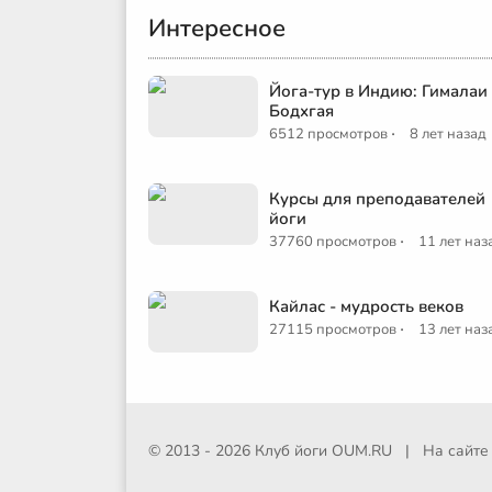
Интересное
Йога-тур в Индию: Гималаи
Бодхгая
·
6512 просмотров
8 лет назад
Курсы для преподавателей
йоги
·
37760 просмотров
11 лет наз
Кайлас - мудрость веков
·
27115 просмотров
13 лет наз
© 2013 - 2026 Клуб йоги
OUM.RU
|
На сайт