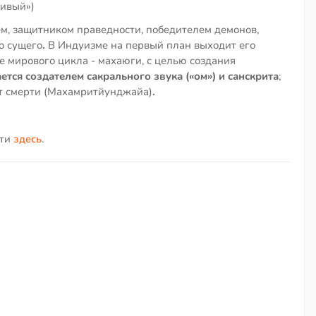
стивый»)
м, защитником праведности, победителем демонов,
о сущего
.
В Индуизме на первый план выходит его
е мирового цикла - махаюги, с целью создания
ется создателем сакрального звука («ом») и санскрита
;
от смерти (Махамритйунджайа)
.
йти
здесь
.