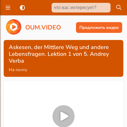
O
U
M
.
V
I
D
E
O
Предложить видео
Askesen, der Mittlere Weg und andere
Lebensfragen. Lektion 1 von 5. Andrey
Verba
На почту