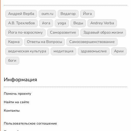
Андрей Верба
oum.ru
Ведагор
Йога
А.В. Трехлебов
йога
yoga
Веды
Andrey Verba
Йога по-взрослому
Саморазвитие
Здравый образ жизни
Карма
Ответы на Вопросы
Самосовершенствование
ведическая культура
медитация
здравомыслие
Арии
боги
Информация
Помочь проекту
Найти на сайте
Контакты
Пользовательское соглашение