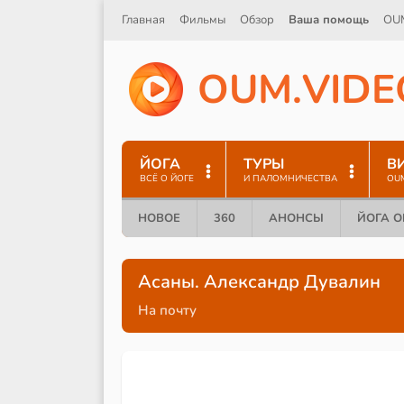
Главная
Фильмы
Обзор
Ваша помощь
OU
O
U
M
.
V
I
D
E
ЙОГА
ТУРЫ
В
ВСЁ О ЙОГЕ
И ПАЛОМНИЧЕСТВА
OU
НОВОЕ
360
АНОНСЫ
ЙОГА 
Асаны. Александр Дувалин
На почту