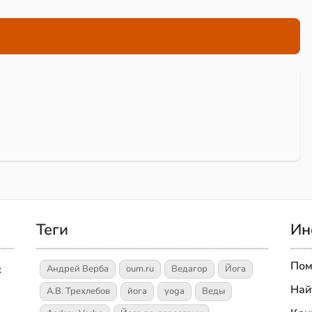
Теги
Ин
Пом
х
Андрей Верба
oum.ru
Ведагор
Йога
Най
А.В. Трехлебов
йога
yoga
Веды