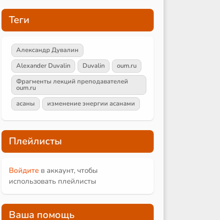
Теги
Александр Дувалин
Alexander Duvalin
Duvalin
oum.ru
Фрагменты лекций преподавателей
oum.ru
асаны
изменение энергии асанами
Плейлисты
Войдите
в аккаунт, чтобы
использовать плейлисты
Ваша помощь