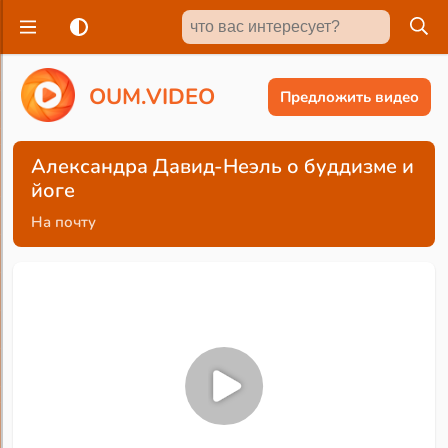
O
U
M
.
V
I
D
E
O
Предложить видео
Александра Давид-Неэль о буддизме и
йоге
На почту