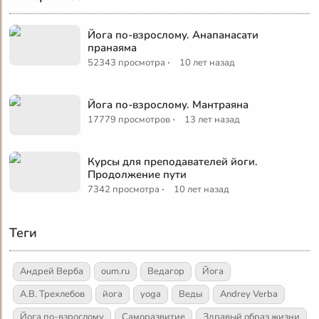
Йога по-взрослому. Анапанасати
пранаяма
·
52343 просмотра
10 лет назад
Йога по-взрослому. Мантраяна
·
17779 просмотров
13 лет назад
Курсы для преподавателей йоги.
Продолжение пути
·
7342 просмотра
10 лет назад
Теги
Андрей Верба
oum.ru
Ведагор
Йога
А.В. Трехлебов
йога
yoga
Веды
Andrey Verba
Йога по-взрослому
Саморазвитие
Здравый образ жизни