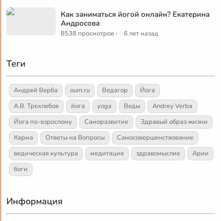
Как заниматься йогой онлайн? Екатерина
Андросова
·
8538 просмотров
6 лет назад
Теги
Андрей Верба
oum.ru
Ведагор
Йога
А.В. Трехлебов
йога
yoga
Веды
Andrey Verba
Йога по-взрослому
Саморазвитие
Здравый образ жизни
Карма
Ответы на Вопросы
Самосовершенствование
ведическая культура
медитация
здравомыслие
Арии
боги
Информация