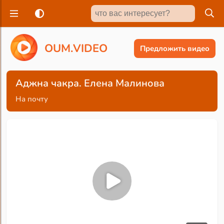
O
U
M
.
V
I
D
E
O
Предложить видео
Аджна чакра. Елена Малинова
На почту