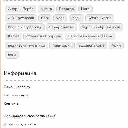
Андрей Верба
oum.ru
Ведагор
Йога
А.В. Трехлебов
йога
yoga
Веды
Andrey Verba
Йога по-взрослому
Саморазвитие
Здравый образ жизни
Карма
Ответы на Вопросы
Самосовершенствование
ведическая культура
медитация
здравомыслие
Арии
боги
Информация
Помочь проекту
Найти на сайте
Контакты
Пользовательское соглашение
Правообладателям