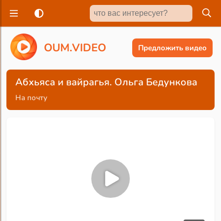
O
U
M
.
V
I
D
E
O
Предложить видео
Абхьяса и вайрагья. Ольга Бедункова
На почту