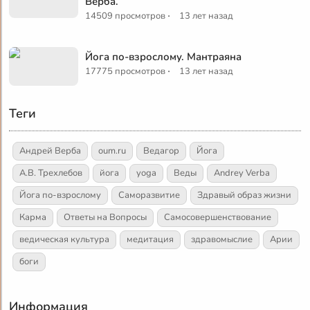
Верба.
·
14509 просмотров
13 лет назад
Йога по-взрослому. Мантраяна
·
17775 просмотров
13 лет назад
Теги
Андрей Верба
oum.ru
Ведагор
Йога
А.В. Трехлебов
йога
yoga
Веды
Andrey Verba
Йога по-взрослому
Саморазвитие
Здравый образ жизни
Карма
Ответы на Вопросы
Самосовершенствование
ведическая культура
медитация
здравомыслие
Арии
боги
Информация