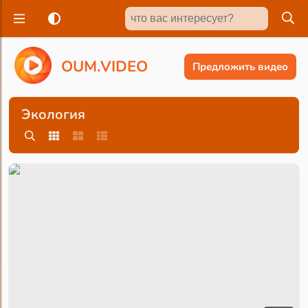
O
U
M
.
V
I
D
E
O
Предложить видео
Экология