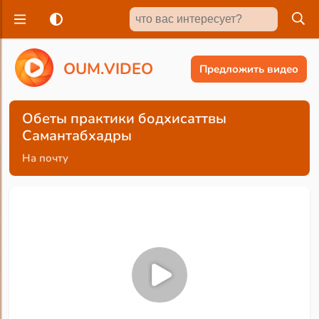
O
U
M
.
V
I
D
E
O
Предложить видео
Обеты практики бодхисаттвы
Самантабхадры
На почту