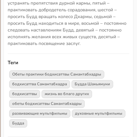
устранять препятствия дурной кармы, пятый –
практиковать добродетель сорадования, шестой –
просить Будд вращать колесо Дхармы, седьмой –
просить Будд находиться в мире, восьмой – постоянно
следовать наставлениям Будд, девятый – постоянно
исполнять желания всех живых существ, десятый –
практиковать посвящение заслуг.
Теги
Обеты практики бодхисаттвы Самантабхадры
бодхисаттва Самантабхадра
Будда Шакьямуни
бодхисаттвы
жизнь во благо других
обеты бодхисаттвы Самантабхадры
развивающие мультфильмы
духовные мультфильмы
Будда