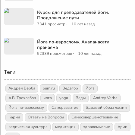
Курсы для преподавателей йоги.
Продолжение пути
·
7341 просмотр
10 лет назад
Йога по-взрослому. Анапанасати
пранаяма
·
52339 просмотров
10 лет назад
Теги
Андрей Верба
oum.ru
Ведагор
Йога
А.В. Трехлебов
йога
yoga
Веды
Andrey Verba
Йога по-взрослому
Саморазвитие
Здравый образ жизни
Карма
Ответы на Вопросы
Самосовершенствование
ведическая культура
медитация
здравомыслие
Арии