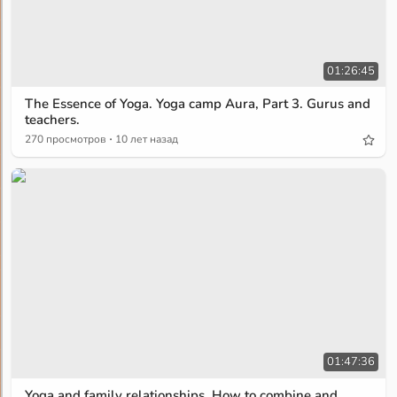
01:26:45
The Essence of Yoga. Yoga camp Aura, Part 3. Gurus and
teachers.
·
270 просмотров
10 лет назад
01:47:36
Yoga and family relationships. How to combine and