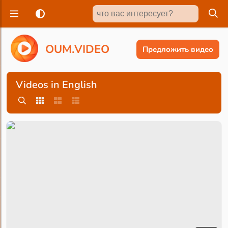
O
U
M
.
V
I
D
E
O
Предложить видео
Videos in English