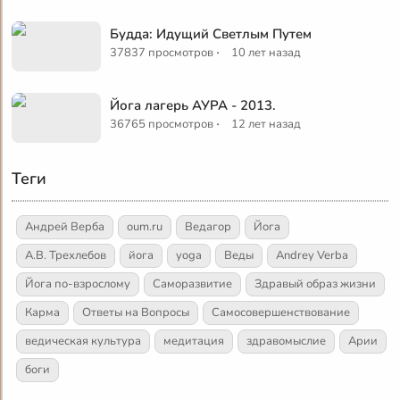
Будда: Идущий Светлым Путем
·
37837 просмотров
10 лет назад
Йога лагерь АУРА - 2013.
·
36765 просмотров
12 лет назад
Теги
Андрей Верба
oum.ru
Ведагор
Йога
А.В. Трехлебов
йога
yoga
Веды
Andrey Verba
Йога по-взрослому
Саморазвитие
Здравый образ жизни
Карма
Ответы на Вопросы
Самосовершенствование
ведическая культура
медитация
здравомыслие
Арии
боги